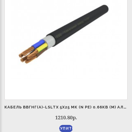
КАБЕЛЬ ВВГНГ(А)-LSLTX 5Х25 МК (N PE) 0.66КВ (М) АЛЮР 00-00006060
1210.80р.