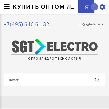
КУПИТЬ ОПТОМ ЛАМПА СВЕТОДИОДНАЯ LED-T8R-М-PRO 15ВТ МАТОВАЯ 6500К ХОЛОД. БЕЛ. G13R 1500ЛМ 230В 600ММ ПОВОРОТНАЯ IN HOME 4690612030968 ПО НИЗКОЙ ЦЕНЕ . КАТАЛОГ ТОВАРОВ, ЦЕНЫ, ХАРАКТЕРИСТИКИ - SGT-ELECTRO.RU
0
+7(495) 646 61 32
info@sgt-electro.ru
СТРОЙГИДРОТЕХНОЛОГИЯ