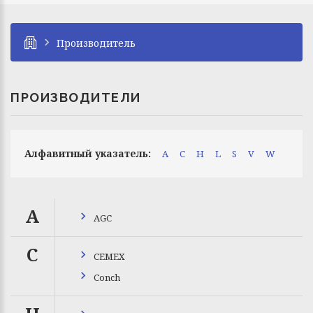
Производитель
ПРОИЗВОДИТЕЛИ
Алфавитный указатель:
A
C
H
L
S
V
W
A
AGC
C
CEMEX
Conch