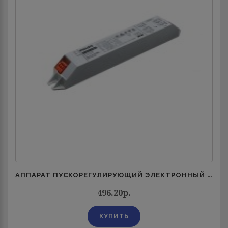
АППАРАТ ПУСКОРЕГУЛИРУЮЩИЙ ЭЛЕКТРОННЫЙ (ЭПРА) EB-CI 1-2 14-28ВТ 220-240В 50/60ГЦ PHILIPS 913713043280
496.20р.