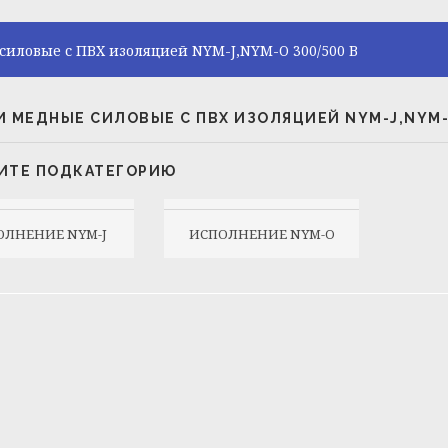
силовые с ПВХ изоляцией NYM-J,NYM-O 300/500 В
И МЕДНЫЕ СИЛОВЫЕ С ПВХ ИЗОЛЯЦИЕЙ NYM-J,NYM-O
ИТЕ ПОДКАТЕГОРИЮ
ОЛНЕНИЕ NYM-J
ИСПОЛНЕНИЕ NYM-O